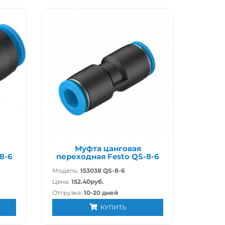
Муфта цанговая
8-6
переходная Festo QS-8-6
Модель:
153038 QS-8-6
Цена:
152.40руб.
Отгрузка:
10-20 дней
КУПИТЬ