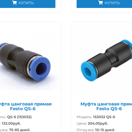
КУПИТЬ
КУПИТЬ
фта цанговая прямая
Муфта цанговая пря
Festo QS-6
Festo QS-6
ль:
QS-6 (153032)
Модель:
153032 QS-6
:
132.00руб.
Цена:
204.00руб.
узка:
75-85 дней
Отгрузка:
10-15 дней