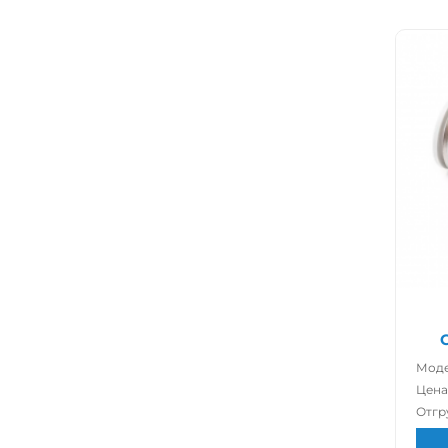
Моде
Цена
Отгр