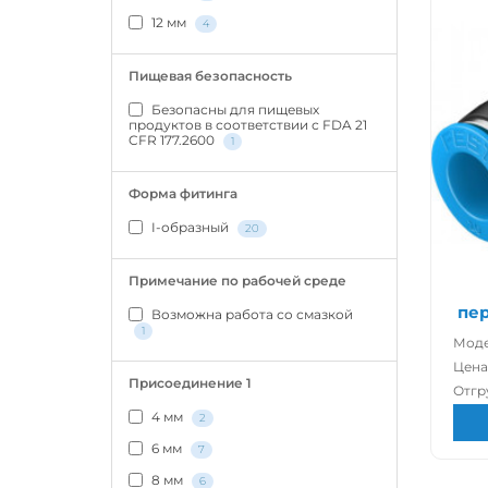
12 мм
4
Пищевая безопасность
Безопасны для пищевых
продуктов в соответствии с FDA 21
CFR 177.2600
1
Форма фитинга
I-образный
20
Примечание по рабочей среде
пер
Возможна работа со смазкой
1
Моде
Цена
Присоединение 1
Отгр
4 мм
2
6 мм
7
8 мм
6