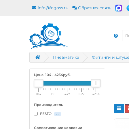
info@fogoss.ru
Обратная связь
Пневматика
Фитинги и штуц
Цена
104
-
4234
руб.
104
135
447
1522
4234
Производитель
FESTO
22
Сопротивление коррозии