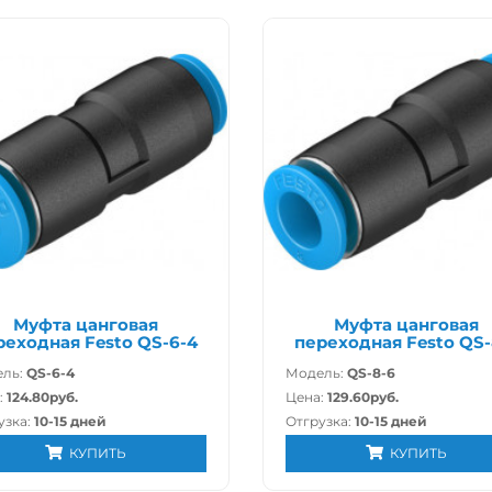
Муфта цанговая
Муфта цанговая
реходная Festo QS-6-4
переходная Festo QS-
ль:
QS-6-4
Модель:
QS-8-6
:
124.80руб.
Цена:
129.60руб.
узка:
10-15 дней
Отгрузка:
10-15 дней
КУПИТЬ
КУПИТЬ