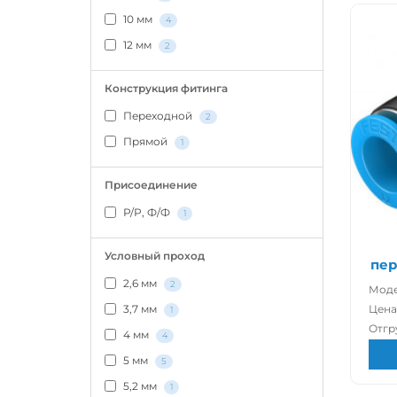
10 мм
4
12 мм
2
Конструкция фитинга
Переходной
2
Прямой
1
Присоединение
Р/Р, Ф/Ф
1
Условный проход
пер
2,6 мм
2
Моде
3,7 мм
Цена
1
Отгр
4 мм
4
5 мм
5
5,2 мм
1