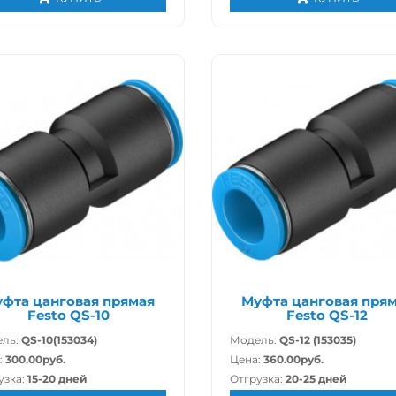
фта цанговая прямая
Муфта цанговая пря
Festo QS-10
Festo QS-12
ль:
QS-10(153034)
Модель:
QS-12 (153035)
:
300.00руб.
Цена:
360.00руб.
узка:
15-20 дней
Отгрузка:
20-25 дней