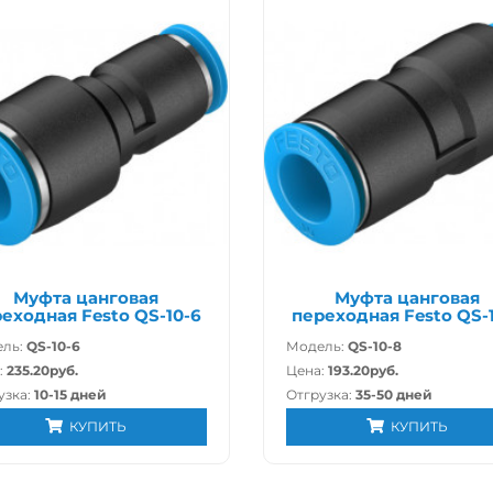
Муфта цанговая
Муфта цанговая
еходная Festo QS-10-6
переходная Festo QS-
ль:
QS-10-6
Модель:
QS-10-8
:
235.20руб.
Цена:
193.20руб.
узка:
10-15 дней
Отгрузка:
35-50 дней
КУПИТЬ
КУПИТЬ