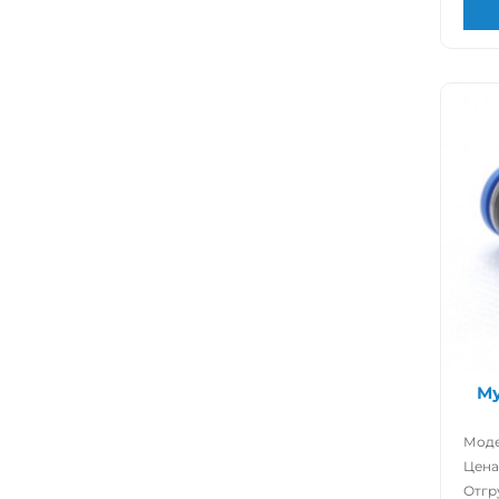
Му
Моде
Цена
Отгр