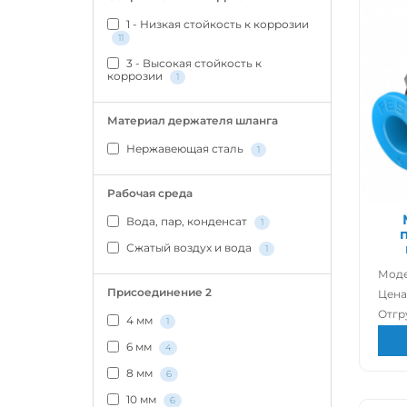
1 - Низкая стойкость к коррозии
11
3 - Высокая стойкость к
коррозии
1
Материал держателя шланга
Нержавеющая сталь
1
Рабочая среда
Вода, пар, конденсат
1
Сжатый воздух и вода
1
Моде
Присоединение 2
Цена
Отгр
4 мм
1
6 мм
4
8 мм
6
10 мм
6