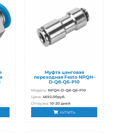
я
Муфта цанговая
а
переходная Festo NPQH-
8
D-Q8-Q6-P10
Модель:
NPQH-D-Q8-Q6-P10
Цена:
4692.00руб.
Отгрузка:
10-20 дней
КУПИТЬ