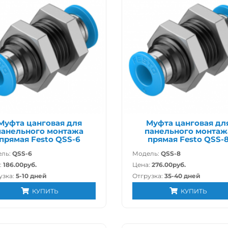
Муфта цанговая для
Муфта цанговая дл
панельного монтажа
панельного монтаж
прямая Festo QSS-6
прямая Festo QSS-
ль:
QSS-6
Модель:
QSS-8
:
186.00руб.
Цена:
276.00руб.
узка:
5-10 дней
Отгрузка:
35-40 дней
КУПИТЬ
КУПИТЬ