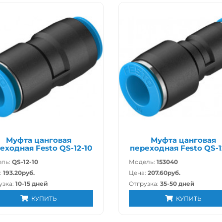
Муфта цанговая
Муфта цанговая
еходная Festo QS-12-10
переходная Festo QS-1
ль:
QS-12-10
Модель:
153040
:
193.20руб.
Цена:
207.60руб.
узка:
10-15 дней
Отгрузка:
35-50 дней
КУПИТЬ
КУПИТЬ