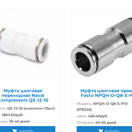
Муфта цанговая
Муфта цанговая пря
переходная Naval
Festo NPQH-D-Q8-E-P
Compressors QS-12-10
Модель:
NPQH-D-Q8-E-P10
ль:
QS-12-10 (комплект 10шт)
(578325)
:
1863.60руб.
Цена:
428.40руб.
узка:
35-45 дней
Отгрузка:
40-50 дней
КУПИТЬ
КУПИТЬ