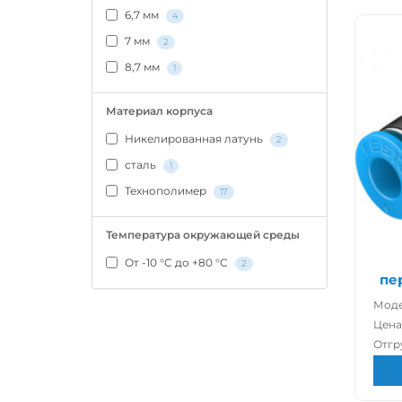
6,7 мм
4
7 мм
2
8,7 мм
1
Материал корпуса
Никелированная латунь
2
сталь
1
Технополимер
17
Температура окружающей среды
От -10 °C до +80 °C
2
пе
Моде
Цена
Отгр