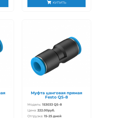
КУПИТЬ
мая
Муфта цанговая прямая
Festo QS-8
Модель:
153033 QS-8
Цена:
222.00руб.
Отгрузка:
15-25 дней