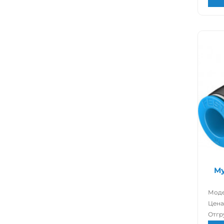
Му
Моде
Цена
Отгр